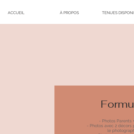
ACCUEIL
À PROPOS
TENUES DISPON
Formu
- Photos Parents 
- Photos avec 2 décors 
le photograp