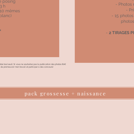
é posing
- Photos
3 h
- Pr
s 10 mêmes
blanc)
- 15 photos
photos 
*
-
2 TIRAGES 
3
 bébé tout seul). Si vous ne souhaitez pas la publication des photos 80€
n de promouvoir mon travail et participer à des concours)
pack grossesse + naissance