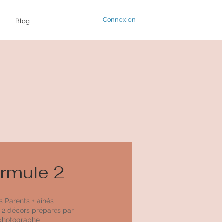
Connexion
Blog
rmule 2
s Parents + aînés
 2 décors préparés par
 photographe