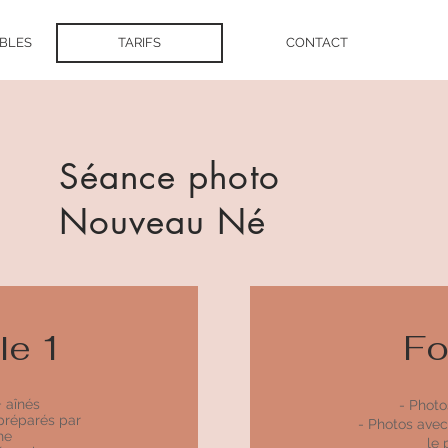
IBLES
TARIFS
CONTACT
Séance photo
Nouveau Né
le 1
Fo
+ aînés
- Photo
préparés par
- Photos avec
he
le