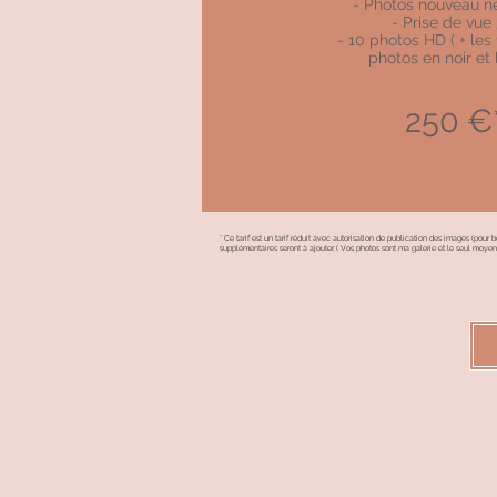
- Photos nouveau n
- Prise de vue 
- 10 photos HD ( + le
photos en noir et 
250
€
* Ce tarif est un tarif réduit avec autorisation de publication des images (pour
supplémentaires seront à ajouter. ( Vos photos sont ma galerie et le seul moye