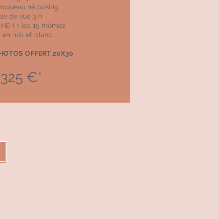
 nouveau né posing
ise de vue 3 h
 HD ( +
les
15 mêmes
en noir et blanc
PHOTOS
OFFERT 20X30
25 €*