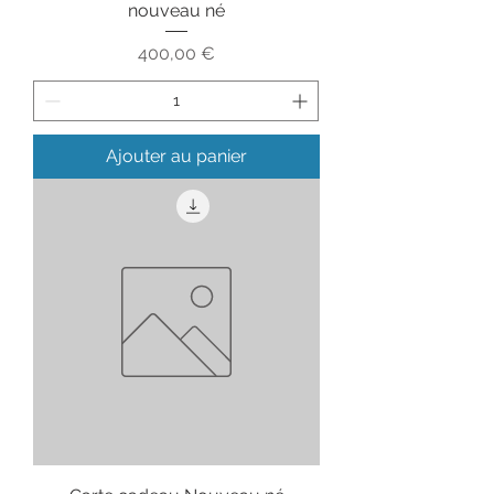
nouveau né
Prix
400,00 €
Ajouter au panier